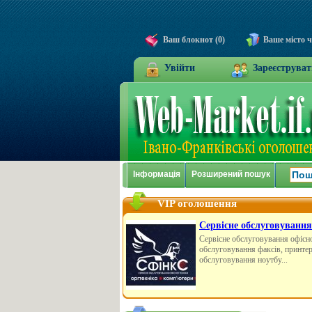
Ваш блокнот (0)
Ваше місто 
Увійти
Зареєструват
Інформація
Розширений пошук
VIP оголошення
Сервісне обслуговування
Сервісне обслуговування офісної
обслуговування факсів, принтері
обслуговування ноутбу...