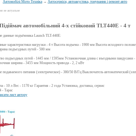
Автомобілі Мото Техніка
→
Автосервіси, автоакустика, тонування і ремонт авто
я не актуальне
Підіймач автомобільний 4-х стійковий TLT440E - 4 т
е данные подъёмника Launch TLT-440E:
ные характеристики нагрузки - 4 т Высота подъема - 1900 мм Высота исходного положе
рина подъездных путей - 500 мм
во подъездных путей - 1445 мм / 1595мм Установочная длина с въездными пандусами -
очная ширина - 3455 мм Мощность привода - 2, 2 кВт
 подаваемого питания (электрическое) - 380/50 В/Гц Выключатель автоматический (элект
а - 10 л Вес - 1170 кг Гарантия - 2 года Установка, доставка, сервис
 - Тарас
исати лист автору