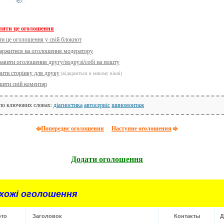
лити це оголошення
ти це оголошення у свій блокнот
аржитися на оголошення модератору
равити оголошення другу/подрузі/собі на пошту
рити сторінку для друку
(відкриється в новому вікні)
шити свій коментар
 по ключових словах:
діагностика
автосервіс
шиномонтаж
Попереднє оголошення
Наступне оголошення
Додати оголошення
хожі оголошення
то
Заголовок
Контакты
Д