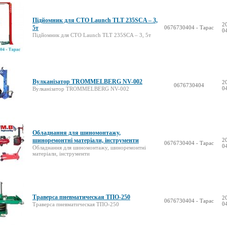
Підйомник для СТО Launch TLT 235SCA – 3,
2
5т
0676730404 - Тарас
0
Підйомник для СТО Launch TLT 235SCA – 3, 5т
Вулканізатор TROMMELBERG NV-002
2
0676730404
0
Вулканізатор TROMMELBERG NV-002
Обладнання для шиномонтажу,
шиноремонтні матеріали, інструменти
2
0676730404 - Тарас
0
Обладнання для шиномонтажу, шиноремонтні
матеріали, інструменти
Траверса пневматическая ТПО-250
2
0676730404 - Тарас
0
Траверса пневматическая ТПО-250