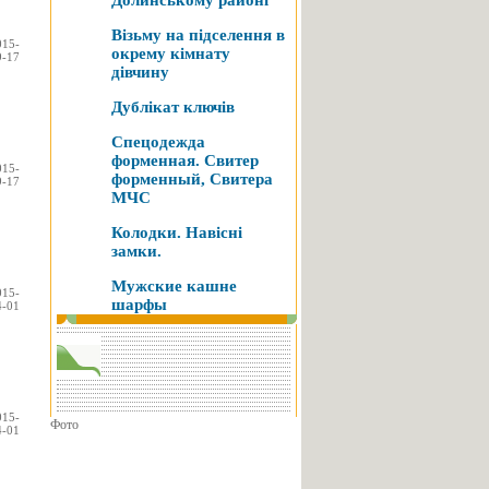
Долинському районі
Візьму на підселення в
015-
окрему кімнату
9-17
дівчину
Дублікат ключів
Спецодежда
форменная. Свитер
015-
форменный, Свитера
9-17
МЧС
Колодки. Навісні
замки.
Мужские кашне
015-
шарфы
4-01
015-
Фото
4-01