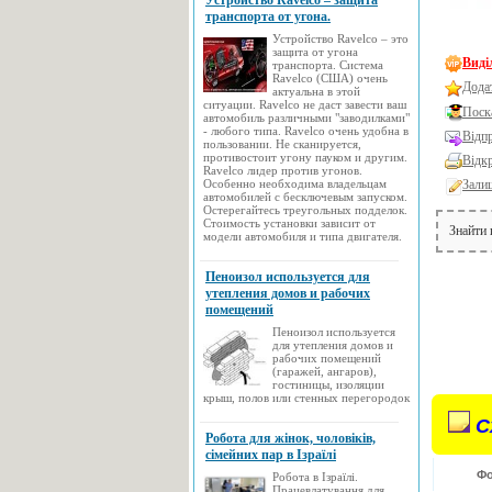
Устройство Ravelco – защита
транспорта от угона.
Устройство Ravelco – это
защита от угона
Виді
транспорта. Система
Ravelco (США) очень
Дода
актуальна в этой
ситуации. Ravelco не даст завести ваш
Поск
автомобиль различными "заводилками"
- любого типа. Ravelco очень удобна в
Відп
пользовании. Не сканируется,
противостоит угону пауком и другим.
Відк
Ravelco лидер против угонов.
Особенно необходима владельцам
Зали
автомобилей с бесключевым запуском.
Остерегайтесь треугольных подделок.
Стоимость установки зависит от
Знайти
модели автомобиля и типа двигателя.
Пеноизол используется для
утепления домов и рабочих
помещений
Пеноизол используется
для утепления домов и
рабочих помещений
(гаражей, ангаров),
гостиницы, изоляции
крыш, полов или стенных перегородок
С
Робота для жінок, чоловіків,
сімейних пар в Ізраїлі
Фо
Робота в Ізраїлі.
Працевлатування для