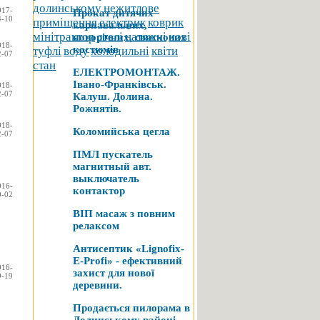
долинському
нежитлове
017-
Прокат дитячих
4-10
приміщення
електрик
коврик
карнавальних,
мінітрактор
стелі
натяжні
нові
новорічних, святкових
018-
костюмів
туфлі
воду
холодильні
квіти
2-07
стан
ЕЛЕКТРОМОНТАЖ.
Івано-Франківськ.
018-
2-07
Калуш. Долина.
Рожнятів.
018-
Коломийська цегла
2-07
ПМЛ пускатель
магнитный авт.
выключатель
016-
контактор
0-02
ВІП масаж з повним
релаксом
Антисептик «Lignofix-
E-Profi» - ефективний
016-
захист для нової
9-19
деревини.
Продається пилорама в