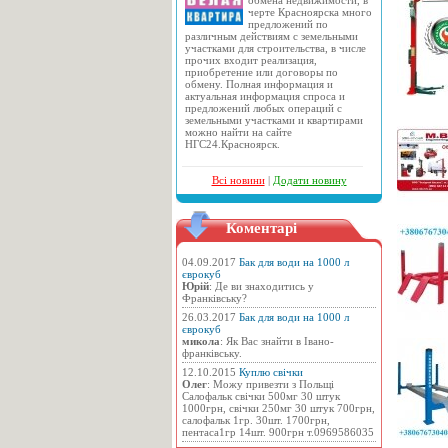
обмена недвижимости, в
черте Красноярска много
предложений по
различным действиям с земельными
участками для строительства, в числе
прочих входит реализация,
приобретение или договоры по
обмену. Полная информация и
актуальная информация спроса и
предложений любых операций с
земельными участками и квартирами
можно найти на сайте
НГС24.Красноярск.
Всі новини
|
Додати новину
Коментарі
04.09.2017
Бак для води на 1000 л
єврокуб
Юрій
: Де ви знаходитись у
Франківську?
26.03.2017
Бак для води на 1000 л
єврокуб
микола
: Як Вас знайти в Івано-
франківську.
12.10.2015
Куплю свічки
Олег
: Можу привезти з Польщі
Салофальк свічки 500мг 30 штук
1000грн, свічки 250мг 30 штук 700грн,
салофальк 1гр. 30шт. 1700грн,
пентаса1гр 14шт. 900грн т.0969586035