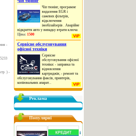
Чіп тюнінг
Чіп тюнінг, програмне
видалення EGR і
сажевих фільтрів,
відключення
імобілайзерів . Аварійне
відкриття авто у випадку втрати ключа
Ціна:
1500
Сервісне обслуговування
ния -
офісної техніки
Сервісне
 5233
обслуговування офісної
техніки: - заправка та
відновлення
р. ) -
картриджів; - ремонт та
обслуговування факсів, принтерів,
копіювальних апарат...
Реклама
Популярні
Прокат карнавальних і