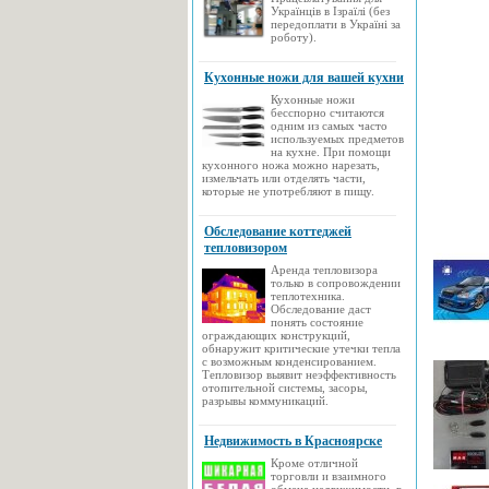
Українців в Ізраїлі (без
передоплати в Україні за
роботу).
Кухонные ножи для вашей кухни
Кухонные ножи
бесспорно считаются
одним из самых часто
используемых предметов
на кухне. При помощи
кухонного ножа можно нарезать,
измельчать или отделять части,
которые не употребляют в пищу.
Обследование коттеджей
тепловизором
Аренда тепловизора
только в сопровождении
теплотехника.
Обследование даст
понять состояние
ограждающих конструкций,
обнаружит критические утечки тепла
с возможным конденсированием.
Тепловизор выявит неэффективность
отопительной системы, засоры,
разрывы коммуникаций.
Недвижимость в Красноярске
Кроме отличной
торговли и взаимного