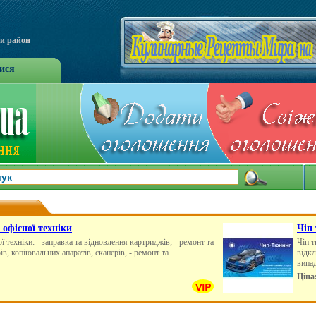
чи район
ися
 офісної техніки
Чіп
 техніки: - заправка та відновлення картриджів; - ремонт та
Чіп т
в, копіювальних апаратів, сканерів, - ремонт та
відкл
випа
Ціна