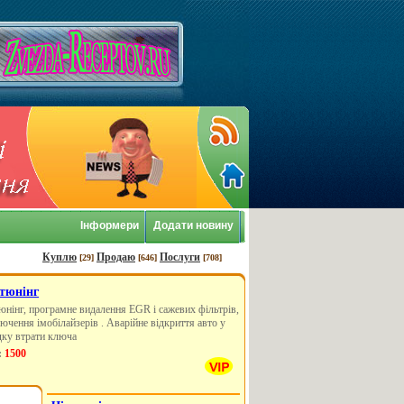
Інформери
Додати новину
Куплю
Продаю
Послуги
[29]
[646]
[708]
 тюнінг
юнінг, програмне видалення EGR і сажевих фільтрів,
ючення імобілайзерів . Аварійне відкриття авто у
дку втрати ключа
:
1500