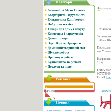
Категорії
Оголошенн
Автомобілі Мото Техніка
Квартири та Нерухомість
Електроніка Комп'ютери
Побутова техніка
Товари для дому і побуту
Технически
Косметика і парфумерія
Установлен
Дитячі товари
170 мм Ши
Одяг Взуття Прикраси
Домашній тваринний світ
Пространст
мм Установ
Шукаю роботу
Пропоную роботу
Напряжение
Будівництво та ремонт
16 A
Послуги та інше
Объем масл
0676730404
E-mail:
Нап
Реклама
Партнери
Новини