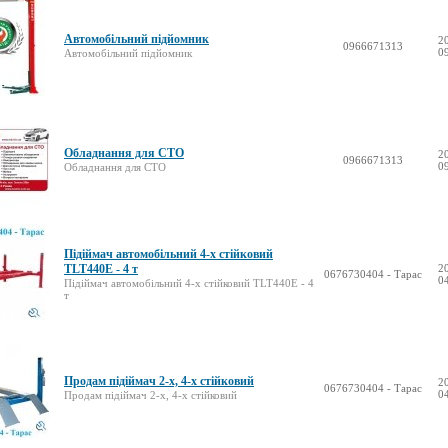
Автомобільний підйомник
2
0966671313
0
Автомобільний підйомник
Обладнання для СТО
2
0966671313
0
Обладнання для СТО
Підіймач автомобільний 4-х стійковий
TLT440E - 4 т
2
0676730404 - Тарас
0
Підіймач автомобільний 4-х стійковий TLT440E - 4
т
Продам підіймач 2-х, 4-х стійковий
2
0676730404 - Тарас
0
Продам підіймач 2-х, 4-х стійковий