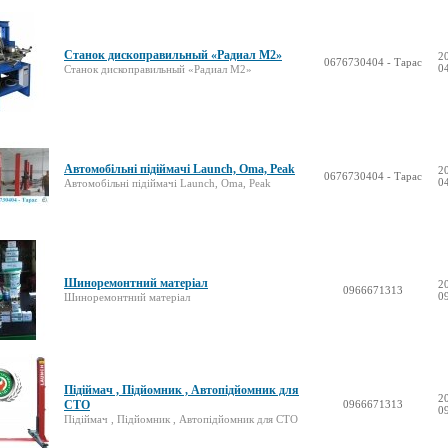
Станок дископравильный «Радиал М2»
2
0676730404 - Тарас
0
Станок дископравильный «Радиал М2»
Автомобільні підіймачі Launch, Oma, Peak
2
0676730404 - Тарас
0
Автомобільні підіймачі Launch, Oma, Peak
Шиноремонтний матеріал
2
0966671313
0
Шиноремонтний матеріал
Підіймач , Підйомник , Автопідйомник для
2
СТО
0966671313
0
Підіймач , Підйомник , Автопідйомник для СТО