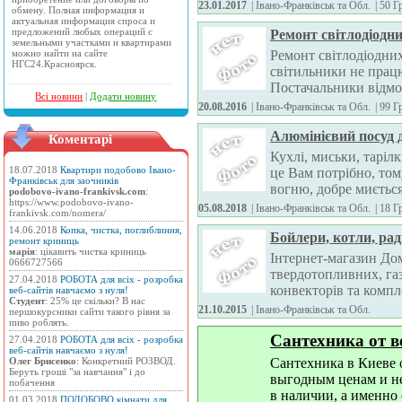
23.01.2017
| Івано-Франківськ та Обл.
|
50 Г
обмену. Полная информация и
актуальная информация спроса и
предложений любых операций с
Ремонт світлодіодни
земельными участками и квартирами
можно найти на сайте
Ремонт світлодіодних
НГС24.Красноярск.
світильники не прац
Постачальники відмо
Всі новини
|
Додати новину
20.08.2016
| Івано-Франківськ та Обл.
|
99 Г
Алюмінієвий посуд д
Коментарі
Кухлі, миськи, таріл
18.07.2018
Квартири подобово Івано-
це Вам потрібно, том
Франківськ для заочників
вогню, добре миється,
podobovo-ivano-frankivsk.com
:
https://www.podobovo-ivano-
05.08.2018
| Івано-Франківськ та Обл.
|
18 Г
frankivsk.com/nomera/
14.06.2018
Копка, чистка, поглиблиння,
Бойлери, котли, рад
ремонт криниць
марія
: цікавить чистка криниць
Інтернет-магазин До
0666727566
твердотопливних, газ
27.04.2018
РОБОТА для всіх - розробка
конвекторів та компл
веб-сайтів навчаємо з нуля!
Студент
: 25% це скільки? В нас
21.10.2015
| Івано-Франківськ та Обл.
першокурсники сайти такого рівня за
пиво роблять.
Сантехника от в
27.04.2018
РОБОТА для всіх - розробка
веб-сайтів навчаємо з нуля!
Олег Брисенко
: Конкретний РОЗВОД.
Сантехника в Киеве 
Беруть гроші "за навчання" і до
выгодным ценам и н
побачення
в наличии, а именно 
01.03.2018
ПОДОБОВО кімнати для