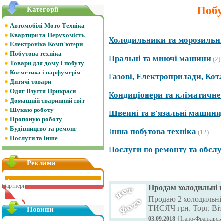
Побу
Категорії
Автомобілі Мото Техніка
Квартири та Нерухомість
Холодильники та морозильн
Електроніка Комп'ютери
Побутова техніка
Пральні та миючі машини
(2)
Товари для дому і побуту
Косметика і парфумерія
Газові, Електроприлади, Ко
Дитячі товари
Одяг Взуття Прикраси
Кондиціонери та кліматичн
Домашній тваринний світ
Шукаю роботу
Швейнi та в'язальні машини,
Пропоную роботу
Будівництво та ремонт
Інша побутова техніка
(12)
Послуги та інше
Послуги по ремонту та обслу
Реклама
Партнери
Продам холодильні 
Продаю 2 холодильні
ТИСЯЧ грн. Торг. Віт
Новини
03.09.2018
| Івано-Франківсь