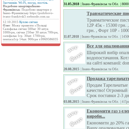
Заочників. Wi-Fi, посуд, постіль.
31.05.2018
| Івано-Франківськ та Обл.
|
8000
Подобово квартираІвано-
Франківськ
: Подобово квартири у
Tравматичеcкие пиc
Івано-Франківську https://podobovo-
ivano-frankivsk5.webnode.com.ua
Tравматичеcкие пиcт
12.10.2015
Куплю свічки
12Р 45к - 15300 грн. 
Олег
: Можу привезти з Польщі
Салофальк свічки 500мг 30 штук
грн. , Фоpт 10Р - 1000
1000грн, свічки 250мг 30 штук 700грн,
салофальк 1гр. 30шт. 1700грн,
11.07.2018
| Івано-Франківськ та Обл.
|
1450
пентаса1гр 14шт. 900грн т.0969586035
Все для опалювання
Широкий вибір опалю
водопостачання. Кот
на сайті компанії: dom
20.08.2015
| Івано-Франківськ та Обл.
Продажа тарельчаты
Продам Тарельчатые
качество! Огромный 
Срок поставки 2-3 дн
03.08.2015
| Івано-Франківськ та Обл.
|
4 Гр
Економити газ з ел
виробн...
Економити до 20% г
Вашу опалювальну с