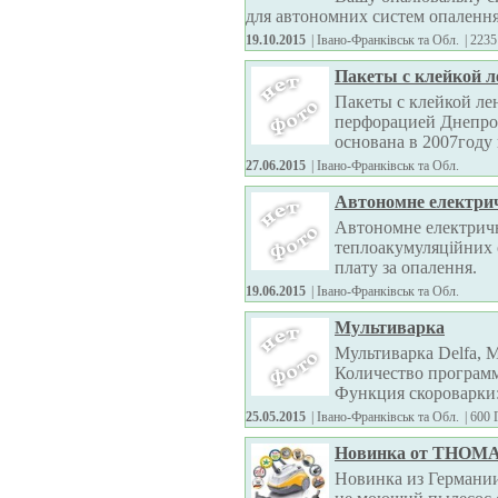
для автономних систем опалення 
19.10.2015
| Івано-Франківськ та Обл.
|
2235
Пакеты с клейкой ле
Пакеты с клейкой ле
перфорацией Днепр
основана в 2007году 
27.06.2015
| Івано-Франківськ та Обл.
Автономне електри
Автономне електричн
теплоакумуляційних о
плату за опалення.
19.06.2015
| Івано-Франківськ та Обл.
Мультиварка
Мультиварка Delfa, М
Количество программ:
Функция скороварки: 
25.05.2015
| Івано-Франківськ та Обл.
|
600 
Новинка от THOM
Новинка из Германи