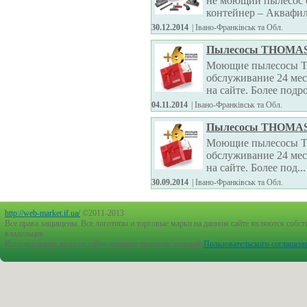
не моющий пылесос с
контейнер – Аквафи
30.12.2014
| Івано-Франківськ та Обл.
Пылесосы THOMA
Моющие пылесосы T
обслуживание 24 мес
на сайте. Более подро
04.11.2014
| Івано-Франківськ та Обл.
Пылесосы THOMA
Моющие пылесосы T
обслуживание 24 мес
на сайте. Более под...
30.09.2014
| Івано-Франківськ та Обл.
http://web-market.if.ua/
©2011-2013
Все права защищены. Все логотипы и торговые марки на данном сайте являются собст
владельцев.
Использование данного сайта означает принятие условий
Пользовательского соглашен