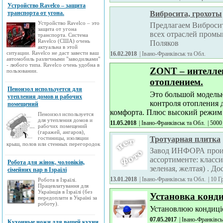
Устройство Ravelco – защита
транспорта от угона.
Вибросита, грохоты
Устройство Ravelco – это
Предлагаем Вибросит
защита от угона
всех отраслей промы
транспорта. Система
Ravelco (США) очень
Поляков
актуальна в этой
ситуации. Ravelco не даст завести ваш
16.02.2018
| Івано-Франківськ та Обл.
автомобиль различными "заводилками"
- любого типа. Ravelco очень удобна в
ZONT – интелле
пользовании.
отоплением.
Пеноизол используется для
Это большой модельн
утепления домов и рабочих
контроля отопления 
помещений
комфорта. Плюс высокий режим к
Пеноизол используется
для утепления домов и
11.05.2018
| Івано-Франківськ та Обл.
|
5000
рабочих помещений
(гаражей, ангаров),
гостиницы, изоляции
Тротуарная плитка
крыш, полов или стенных перегородок
Завод ИНФОРА произ
ассортименте: классик
Робота для жінок, чоловіків,
зеленая, желтая) . До
сімейних пар в Ізраїлі
13.01.2018
| Івано-Франківськ та Обл.
|
10 Г
Робота в Ізраїлі.
Працевлатування для
Українців в Ізраїлі (без
Установка конди
передоплати в Україні за
роботу).
Установлюю кондиціо
07.05.2017
| Івано-Франківсь
Кухонные ножи для вашей кухни