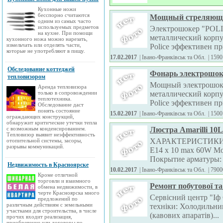
Кухонные ножи
бесспорно считаются
Мощный стреляющи
одним из самых часто
используемых предметов
Электрошокер "POLI
на кухне. При помощи
металлический корп
кухонного ножа можно нарезать,
измельчать или отделять части,
Police эффективен при
которые не употребляют в пищу.
17.02.2017
| Івано-Франківськ та Обл.
|
1590
Обследование коттеджей
Фонарь электрошок
тепловизором
Мощный электрошоке
Аренда тепловизора
только в сопровождении
металлический корп
теплотехника.
Police эффективен пр
Обследование даст
понять состояние
15.02.2017
| Івано-Франківськ та Обл.
|
1500
ограждающих конструкций,
обнаружит критические утечки тепла
с возможным конденсированием.
Люстра Amarilli 10L
Тепловизор выявит неэффективность
ХАРАКТЕРИСТИКИ Се
отопительной системы, засоры,
разрывы коммуникаций.
E14 x 10 max 60W М
Покрытие арматуры: Б
Недвижимость в Красноярске
10.02.2017
| Івано-Франківськ та Обл.
|
7900
Кроме отличной
торговли и взаимного
Ремонт побутової та
обмена недвижимости, в
черте Красноярска много
Сервісний центр "Іф 
предложений по
различным действиям с земельными
техніки: Холодильни
участками для строительства, в числе
(кавових апаратів)...
прочих входит реализация,
приобретение или договоры по