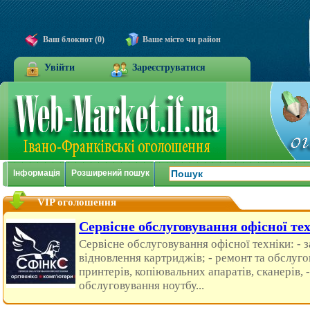
Ваш блокнот (0)
Ваше місто чи район
Увійти
Зареєструватися
Інформація
Розширений пошук
VIP оголошення
Сервісне обслуговування офісної те
Сервісне обслуговування офісної техніки: - з
відновлення картриджів; - ремонт та обслуго
принтерів, копіювальних апаратів, сканерів, 
обслуговування ноутбу...