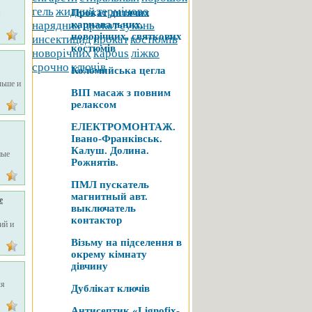
гель
жидкий
терміново
Прокат дитячих
я
нарядних
карнавальних,
прокат
суконь
новорічних, святкових
инсектицид
прокат
костюмів
костюмів
новорічних
kapous
ліжко
срочно
ключів
Коломийська цегла
льше и
ВІП масаж з повним
релаксом
ЕЛЕКТРОМОНТАЖ.
Івано-Франківськ.
Калуш. Долина.
ные
Рожнятів.
ПМЛ пускатель
магнитный авт.
е
выключатель
контактор
ий и
Візьму на підселення в
окрему кімнату
дівчину
ля
Дублікат ключів
Антисептик «Lignofix-