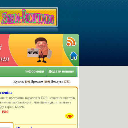
Інформери
Додати новину
Куплю
Продаю
Послуги
[30]
[699]
[757]
 тюнінг
юнінг, програмне видалення EGR і сажевих фільтрів,
ючення імобілайзерів . Аварійне відкриття авто у
дку втрати ключа
:
1500