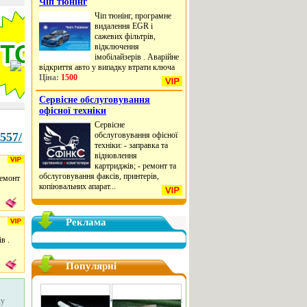
Чіп тюнінг
Рекламні послуги на 
Чіп тюнінг, програмне
видалення EGR і
 з
Реклама на сайті оголошень We
сажевих фільтрів,
Вимоги до рекламних банерів
відключення
Форми оплати:
імобілайзерів . Аварійне
Оплата через WebMoney.
відкриття авто у випадку втрати ключа
Ціна:
1500
Івано-Франківський сайт 
Сервісне обслуговування
офісної техніки
Сервісне
557/
обслуговування офісної
техніки: - заправка та
відновлення
картриджів; - ремонт та
обслуговування факсів, принтерів,
ремонт
копіювальних апарат...
Реклама
в .
Популярні
Прокат карнавальних і
ку