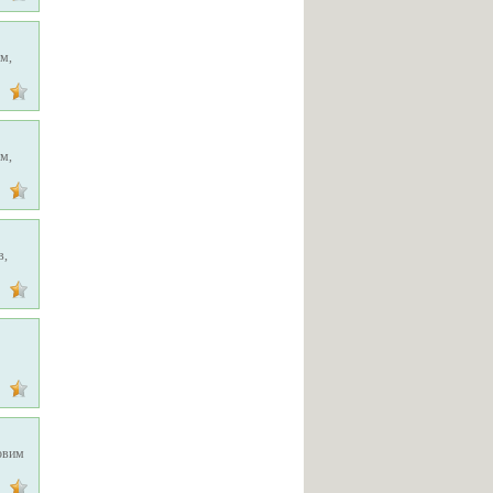
ом,
ом,
в,
ровим