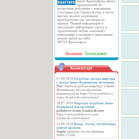
черте Красноярска много
предложений по
различным действиям с земельными
участками для строительства, в числе
прочих входит реализация,
приобретение или договоры по
обмену. Полная информация и
актуальная информация спроса и
предложений любых операций с
земельными участками и квартирами
можно найти на сайте
НГС24.Красноярск.
Всі новини
|
Додати новину
Коментарі
07.09.2018
Подобово оренда квартири
у центрі Івано-Франківську заочникам
Naz
: Зняти подобово квартиру в Івано-
Франківську без посередників
рекомендую на https://www.podobovo-
ivano-frankivsk.com/nomera/
18.07.2018
Квартири подобово Івано-
Франківськ для заочників
podobovo-ivano-frankivsk.com
:
https://www.podobovo-ivano-
frankivsk.com/nomera/
14.06.2018
Копка, чистка, поглиблиння,
ремонт криниць
марія
: цікавить чистка криниць
0666727566