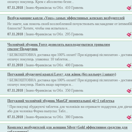
оплачує покупець. Крем є абсолютно безпе...
07.11.2018
| Івано-Франківськ та Обл.
410 Гривень
Возбуждающие капли «Vous» самых эффективных женских возбудителей
Не знаете, как помочь своей возлюбленной почувствовать наслаждение от інтимн0й
близости? Хотите, чтобы она испытала н...
07.11.2018
| Івано-Франківськ та Обл.
295 Гривень
Чоловічий збудник Force дозволять насолоджуватися тривалим
сeксом+Подарунок
! БЕЗКОШТОВНА доставка при 100% оплаті! При відправці післяплатою - достав
оплачує покупець. упаковка: 10 таблеток...
07.11.2018
| Івано-Франківськ та Обл.
400 Гривень
Потужний збуджуючі краплі Love+ для жінок (без кольору і запаху)
! БЕЗКОШТОВНА доставка при 100% оплаті! При відправці післяплатою - достав
оплачує покупець. Навіть якщо партнери н...
07.11.2018
| Івано-Франківськ та Обл.
350 Гривень
Потужний чоловічий збудник ManGF моментальної дії+1 таблетка
! При покупці збуджуючі таблеток для чоловіків ви отримаєте подарунок для дівч
або для чоловіка Форма выпуска: Табл...
07.11.2018
| Івано-Франківськ та Обл.
380 Гривень
Комплект возбудителей для женщин Silver+Gold эффективное средство для
соблазнения!