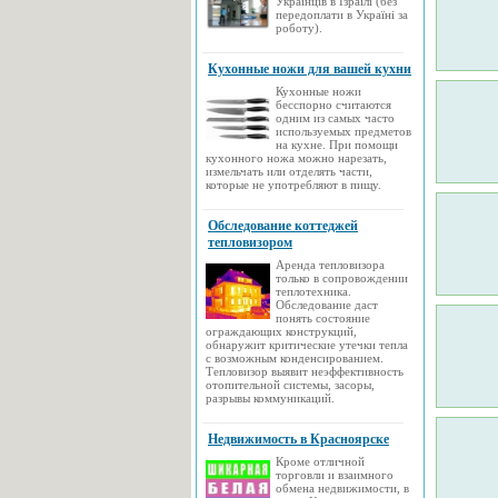
Українців в Ізраїлі (без
передоплати в Україні за
роботу).
Кухонные ножи для вашей кухни
Кухонные ножи
бесспорно считаются
одним из самых часто
используемых предметов
на кухне. При помощи
кухонного ножа можно нарезать,
измельчать или отделять части,
которые не употребляют в пищу.
Обследование коттеджей
тепловизором
Аренда тепловизора
только в сопровождении
теплотехника.
Обследование даст
понять состояние
ограждающих конструкций,
обнаружит критические утечки тепла
с возможным конденсированием.
Тепловизор выявит неэффективность
отопительной системы, засоры,
разрывы коммуникаций.
Недвижимость в Красноярске
Кроме отличной
торговли и взаимного
обмена недвижимости, в