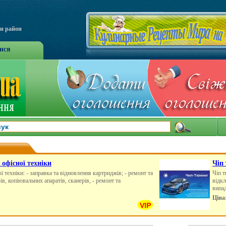
чи район
ися
 офісної техніки
Чіп
 техніки: - заправка та відновлення картриджів; - ремонт та
Чіп т
в, копіювальних апаратів, сканерів, - ремонт та
відкл
випа
Ціна