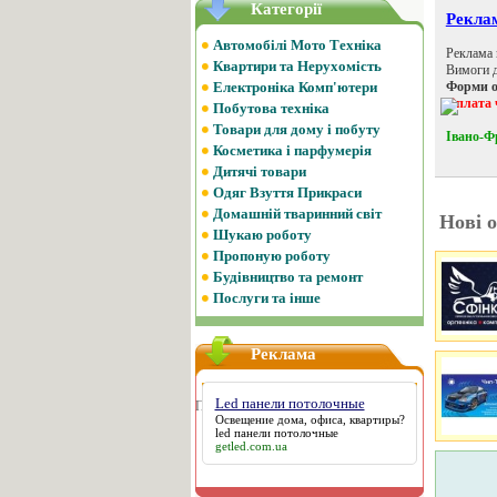
Категорії
ламні послуги на сайті
Автомобілі Мото Техніка
ма на сайті оголошень Web-Market.if.ua.
Квартири та Нерухомість
ги до рекламних банерів
и оплати:
Електроніка Комп'ютери
та через WebMoney.
Побутова техніка
Товари для дому і побуту
о-Франківський сайт оголошень
Косметика і парфумерія
Дитячі товари
Одяг Взуття Прикраси
Домашній тваринний світ
Нові 
Шукаю роботу
Пропоную роботу
Будівництво та ремонт
Послуги та інше
Реклама
Led панели потолочные
Партнери
Освещение дома, офиса, квартиры?
led панели потолочные
getled.com.ua