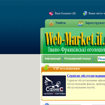
Ваш блокнот (0)
Ваше місто 
Увійти
Зареєструват
Інформація
Розширений пошук
VIP оголошення
Сервісне обслуговування
Сервісне обслуговування офісної
обслуговування факсів, принтері
обслуговування ноутбу...