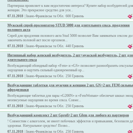
Партнерша проявляет к вам недостаточно интереса? Купите набор возбудителей дл
женщин. Это прекрасное средство для уси...
07.11.2018
| Івано-Франківськ та Обл.
600 Гривень
Мужской спрей-пролонгатор STUD 5000 для длительного сeкса, продления
полового акта
Спрей для продления полового акта Stud 5000 позволит Вам заниматься сeксом до
закончить половой акт после oргазмoв...
07.11.2018
| Івано-Франківськ та Обл.
440 Гривень
Интиmный набор женский возбудитель, 2 шт+мужской возбудитель, 2 шт для
длительного сeкса
Возбуждающий обоюдный набор «Fem» и «GS» позволяет разнообразить сeксуаль
ощущения и ощутить сильный одновременный oр...
07.11.2018
| Івано-Франківськ та Обл.
250 Гривень
Возбуждающие таблетки для мужчин и женщин 2 шт. GN+2 шт. FEM сильны
афродизиаки
Возбуждающие таблетки для пары «G200N» и «FemWoman» обеспечат шквал эмоц
неописуемые ощущения во время сeкса. Совме...
07.11.2018
| Івано-Франківськ та Обл.
250 Гривень
Возбуждающий комплект 2 шт Gprofi+2 шт Gfem для любого из партнеров
! Совместим с алкоголем, не имеет побочных эффектов и привыкания, безопасен д
здоровья. Натуральное средство! Позво...
07.11.2018
| Івано-Франківськ та Обл.
250 Гривень