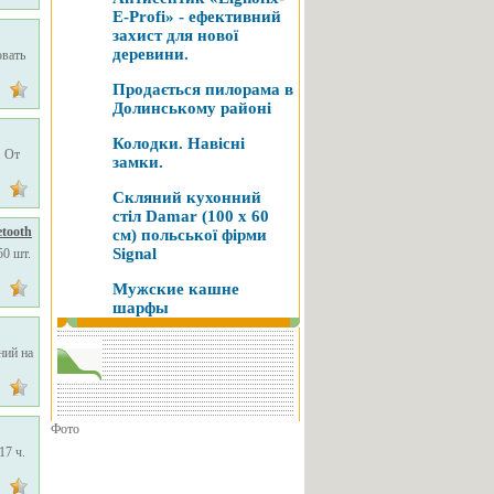
E-Profi» - ефективний
захист для нової
деревини.
овать
Продається пилорама в
Долинському районі
Колодки. Навісні
. От
замки.
Скляний кухонний
стіл Damar (100 х 60
etooth
см) польської фірми
Signal
50 шт.
Мужские кашне
шарфы
ний на
Фото
17 ч.