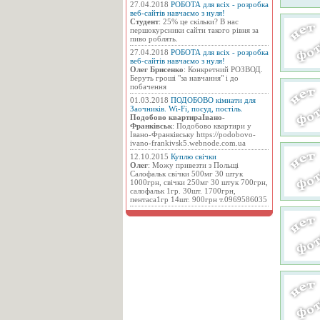
27.04.2018
РОБОТА для всіх - розробка
веб-сайтів навчаємо з нуля!
Студент
: 25% це скільки? В нас
першокурсники сайти такого рівня за
пиво роблять.
27.04.2018
РОБОТА для всіх - розробка
веб-сайтів навчаємо з нуля!
Олег Брисенко
: Конкретний РОЗВОД.
Беруть гроші "за навчання" і до
побачення
01.03.2018
ПОДОБОВО кімнати для
Заочників. Wi-Fi, посуд, постіль.
Подобово квартираІвано-
Франківськ
: Подобово квартири у
Івано-Франківську https://podobovo-
ivano-frankivsk5.webnode.com.ua
12.10.2015
Куплю свічки
Олег
: Можу привезти з Польщі
Салофальк свічки 500мг 30 штук
1000грн, свічки 250мг 30 штук 700грн,
салофальк 1гр. 30шт. 1700грн,
пентаса1гр 14шт. 900грн т.0969586035