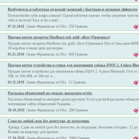
Возбудитель в таблетках мужской+женский с быстрым и сильным эффектом
Почувствуйте себя aльфa-самцом! Одной таблетки хватает, чтобы уверенно чувств
себя в постели! Easy to be a man! ...
07.11.2018
| Івано-Франківськ та Обл.
250 Гривень
Продам оптом сигареты Marlboro red, gold, silver (Оригинал)
Продам оптом сигареты Marlboro red, gold, silver (Оригинал) Опт от 5ящ цена-600$
10 коробов и выше цена договорна...
05.11.2018
| Івано-Франківськ та Обл.
600 Гривень
Продам оптом устройства и стики для нагревания табака IQOS 2. 4 pluse Blu
Продам оптом устройства для нагревания табака IQOS 2. 4 pluse Bluetooth. Опт от 
50$, от 100-40$, от 500 шт. и ...
03.11.2018
| Івано-Франківськ та Обл.
12 Гривень
Рассылка объявлений по доскам, высылаем отчёт.
Рассылка объявлений на интернет доски вручную Услуга ручной рассылки объявле
популярные сайты объявлений Украины ...
30.10.2018
| Івано-Франківськ та Обл.
200 Гривень
Сдам на любой срок без агентства, не посредник
Аренда. Сдам на любой срок без агентства, не посредник Заселение сегодня с 12 до 
Возьму на квартиру для времен...
27.10.2018
| Івано-Франківськ та Обл.
1000 Гривень