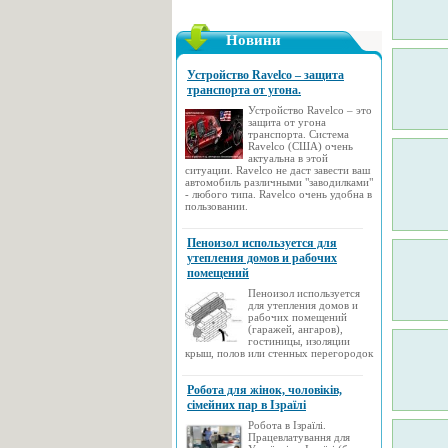
Новини
Устройство Ravelco – защита
транспорта от угона.
Устройство Ravelco – это
защита от угона
транспорта. Система
Ravelco (США) очень
актуальна в этой
ситуации. Ravelco не даст завести ваш
автомобиль различными "заводилками"
- любого типа. Ravelco очень удобна в
пользовании.
Пеноизол используется для
утепления домов и рабочих
помещений
Пеноизол используется
для утепления домов и
рабочих помещений
(гаражей, ангаров),
гостиницы, изоляции
крыш, полов или стенных перегородок
Робота для жінок, чоловіків,
сімейних пар в Ізраїлі
Робота в Ізраїлі.
Працевлатування для