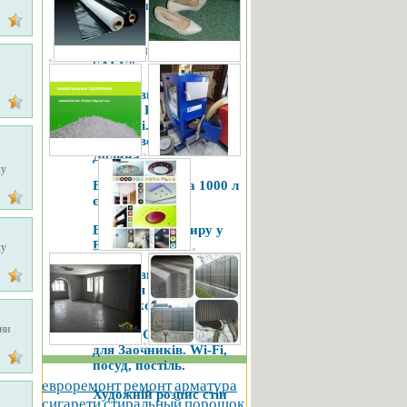
новорічних костюмів.
Дитячий Комісійний
Магазин "GARAGE
SALE"
Ковані вироби. Ворота.
Дашки. Качелі.
Огорожі. Івано-
Франківськ. Калуш.
Долина.
ку
Бак для води на 1000 л
єврокуб
Винайму квартиру у
Власника
ку
Ковані вироби,
художня ковка,
металоконструкції
ини
ПОДОБОВО кімнати
для Заочників. Wi-Fi,
посуд, постіль.
евроремонт
ремонт
арматура
Художній розпис стін
сигарети
стиральный
порошок