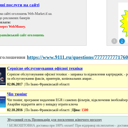
Платні послуги по виділенню оголошень
Ваше оголошення піднімається і залишається в самому верху,
кольором відмінним від інших оголошень.
Форми оплати:
Оплата через WebMoney.
Івано-Франківський сайт оголошень
1
2
оголошення
https://www.9111.ru/questions/7777777771760
Сервісне обслуговування офісної техніки
Сервісне обслуговування офісної техніки: - заправка та відновлення картриджів; - 
та обслуговування факсів, принтерів, копіювальних апарат...
02.06.2017
| По Івано-Франківській області
Чіп тюнінг
Чіп тюнінг, програмне видалення EGR і сажевих фільтрів, відключення імобілайзері
Аварійне відкриття авто у випадку втрати ключа
02.10.2016
| По Івано-Франківській області
|
Ціна:
1500
Збудливий гель Провокація для посилення жіночого оргaзму
! БЕЗКОШТОВНА доставка при 100% оплаті! При відправці післяплатою - достав