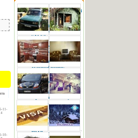
Прокат карнавальних і
новорічних костюмів.
Дитячий Комісійний
Магазин "GARAGE
SALE"
Винайму квартиру у
Власника
Ковані вироби,
художня ковка,
металоконструкції
Ковані вироби. Ворота.
Дашки. Качелі.
Огорожі. Івано-
ата
Франківськ. Калуш.
Долина.
6-11-
ПОДОБОВО кімнати
14
для Заочників. Wi-Fi,
посуд, постіль.
ПМЛ пускатель
6-10-