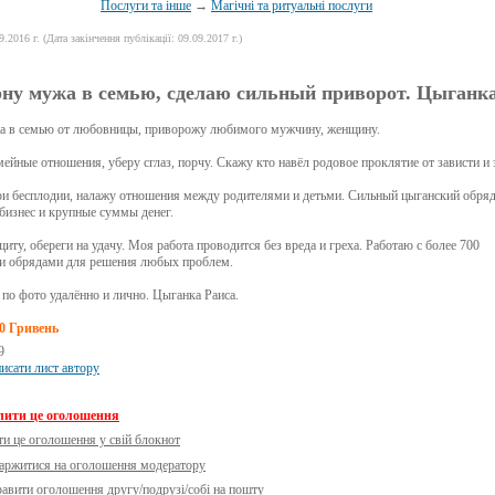
Послуги та інше
→
Магічні та ритуальні послуги
9.2016 г. (Дата закінчення публікації: 09.09.2017 г.)
ну мужа в семью, сделаю сильный приворот. Цыганка
а в семью от любовницы, приворожу любимого мужчину, женщину.
ейные отношения, уберу сглаз, порчу. Скажу кто навёл родовое проклятие от зависти и 
и бесплодии, налажу отношения между родителями и детьми. Сильный цыганский обряд
бизнес и крупные суммы денег.
иту, обереги на удачу. Моя работа проводится без вреда и греха. Работаю с более 700
и обрядами для решения любых проблем.
о фото удалённо и лично. Цыганка Раиса.
0 Гривень
9
исати лист автору
лити це оголошення
ти це оголошення у свій блокнот
аржитися на оголошення модератору
равити оголошення другу/подрузі/собі на пошту