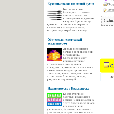
Кухонные ножи для вашей кухни
Відк
Кухонные ножи
Зали
бесспорно считаются
одним из самых часто
используемых предметов
Знайти
на кухне. При помощи
кухонного ножа можно нарезать,
измельчать или отделять части,
которые не употребляют в пищу.
Обследование коттеджей
тепловизором
Аренда тепловизора
только в сопровождении
теплотехника.
Обследование даст
понять состояние
ограждающих конструкций,
С
обнаружит критические утечки тепла
с возможным конденсированием.
Тепловизор выявит неэффективность
отопительной системы, засоры,
Фо
разрывы коммуникаций.
Недвижимость в Красноярске
Кроме отличной
торговли и взаимного
обмена недвижимости, в
черте Красноярска много
предложений по
различным действиям с земельными
участками для строительства, в числе