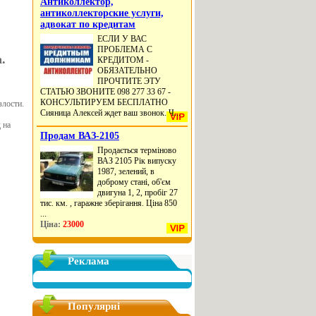
Антиколлектор,
антиколлекторские услуги,
адвокат по кредитам
ЕСЛИ У ВАС
ПРОБЛЕМА С
.
КРЕДИТОМ -
ОБЯЗАТЕЛЬНО
ПРОЧТИТЕ ЭТУ
СТАТЬЮ ЗВОНИТЕ 098 277 33 67 -
КОНСУЛЬТИРУЕМ БЕСПЛАТНО
злости.
Сияница Алексей ждет ваш звонок. Ч...
 на
Продам ВАЗ-2105
Продається терміново
ВАЗ 2105 Рік випуску
1987, зелений, в
доброму стані, об'єм
двигуна 1, 2, пробіг 27
тис. км. , гаражне зберігання. Ціна 850
...
Ціна:
23000
Реклама
Популярні