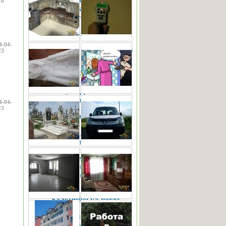
магнитный авт.
18
выключатель
контактор
Художній розпис стін
4-04-
Бак для води на 1000 л
23
єврокуб
ЕЛЕКТРОМОНТАЖ.
Івано-Франківськ.
Калуш. Долина.
Рожнятів.
4-04-
23
Антисептик «Lignofix-
E-Profi» - ефективний
захист для нової
деревини.
Спецодежда
форменная. Свитер
форменный, Свитера
МЧС
Коломийська цегла
Тельняшка футболка
камуфлированная