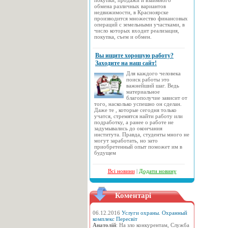
покупки, продажи и взаимного
обмена различных вариантов
недвижимости, в Красноярске
производится множество финансовых
операций с земельными участками, в
число которых входит реализация,
покупка, съем и обмен.
Вы ищите хорошую работу?
Заходите на наш сайт!
Для каждого человека
поиск работы это
важнейший шаг. Ведь
материальное
благополучие зависит от
того, насколько успешно он сделан.
Даже те , которые сегодня только
учатся, стремятся найти работу или
подработку, а ранее о работе не
задумывались до окончания
института. Правда, студенты много не
могут заработать, но зато
приобретенный опыт поможет им в
будущем
Всі новини
|
Додати новину
Коментарі
06.12.2016
Услуги охраны. Охранный
комплекс Пересвіт
Анатолій
: На зло конкурентам, Служба