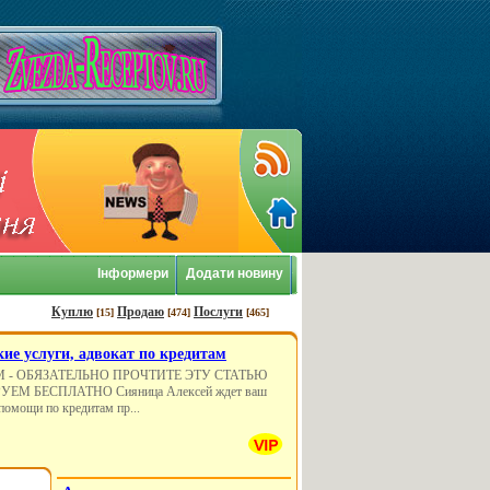
Інформери
Додати новину
Куплю
Продаю
Послуги
[15]
[474]
[465]
ие услуги, адвокат по кредитам
М - ОБЯЗАТЕЛЬНО ПРОЧТИТЕ ЭТУ СТАТЬЮ
РУЕМ БЕСПЛАТНО Сияница Алексей ждет ваш
помощи по кредитам пр...