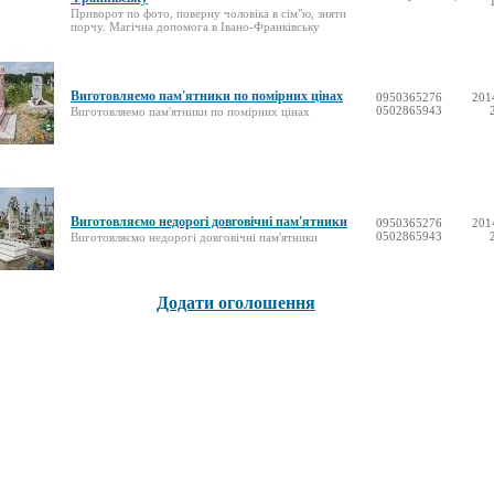
Приворот по фото, поверну чоловіка в сім"ю, зняти
порчу. Магічна допомога в Івано-Франківську
Виготовляемо пам'ятники по помірних цінах
0950365276
201
0502865943
Виготовляемо пам'ятники по помірних цінах
Виготовляємо недорогі довговічні пам'ятники
0950365276
201
0502865943
Виготовляємо недорогі довговічні пам'ятники
Додати оголошення