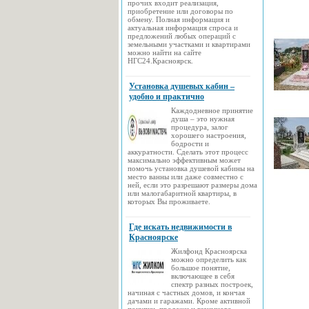
прочих входит реализация,
приобретение или договоры по
обмену. Полная информация и
актуальная информация спроса и
предложений любых операций с
земельными участками и квартирами
можно найти на сайте
НГС24.Красноярск.
Установка душевых кабин –
удобно и практично
Каждодневное принятие
душа – это нужная
процедура, залог
хорошего настроения,
бодрости и
аккуратности. Сделать этот процесс
максимально эффективным может
помочь установка душевой кабины на
место ванны или даже совместно с
ней, если это разрешают размеры дома
или малогабаритной квартиры, в
которых Вы проживаете.
Где искать недвижимости в
Красноярске
Жилфонд Красноярска
можно определить как
большое понятие,
включающее в себя
спектр разных построек,
начиная с частных домов, и кончая
дачами и гаражами. Кроме активной