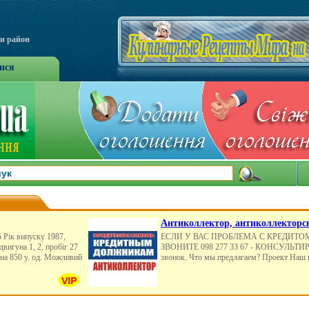
чи район
ися
Антиколлектор, антиколлекторск
 Рік випуску 1987,
ЕСЛИ У ВАС ПРОБЛЕМА С КРЕДИТО
двигуна 1, 2, пробіг 27
ЗВОНИТЕ 098 277 33 67 - КОНСУЛЬТИ
Ціна 850 у. од. Можливий
звонок. Что мы предлагаем? Проект Наш 