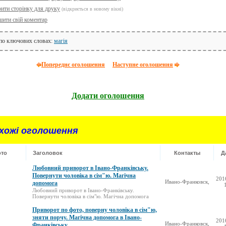
рити сторінку для друку
(відкриється в новому вікні)
шити свій коментар
 по ключових словах:
магія
Попереднє оголошення
Наступне оголошення
Додати оголошення
хожі оголошення
то
Заголовок
Контакты
Д
Любовний приворот в Івано-Франківську.
Повернути чоловіка в сім"ю. Магічна
201
Ивано-Франковск,
допомога
Любовний приворот в Івано-Франківську.
Повернути чоловіка в сім"ю. Магічна допомога
Приворот по фото, поверну чоловіка в сім"ю,
зняти порчу. Магічна допомога в Івано-
201
Ивано-Франковск,
Франківську