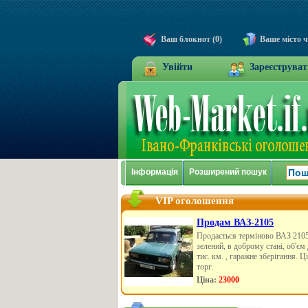
Ваш блокнот (0)
Ваше місто 
Увійти
Зареєструват
Інформація
Розширений пошук
VIP оголошення
Продам ВАЗ-2105
Продається терміново ВАЗ 2105
зелений, в доброму стані, об'єм 
тис. км. , гаражне зберігання. 
торг.
Ціна:
23000