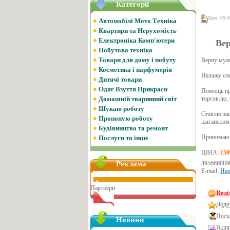
Категорії
Дата: 09.0
Автомобілі Мото Техніка
Квартири та Нерухомість
Електроніка Комп'ютери
Вер
Побутова техніка
Товари для дому і побуту
Верну муж
Косметика і парфумерія
Налажу сем
Дитячі товари
Одяг Взуття Прикраси
Помощь пр
Домашній тваринний світ
торговлю, 
Шукаю роботу
Ставлю защ
Пропоную роботу
цыганским
Будівництво та ремонт
Принимаю п
Послуги та інше
ЦІНА:
150
Реклама
495666889
E-mail:
Нап
Партнери
Виді
Дода
Поск
Новини
Відп