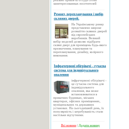
реально привлечь оттуда сотни
заинтересованных посетителей
Ремонт, перепланування і вибір
скляних дверей.
На Українському ринку
представлено широке
розмаїття скляних дверей
від європейських
виробників. Великий
вибір моделей дозволяє підібрати
скляні двері для приміщень будь-якого
призначення, планування та
перепланування, дизайну, колірного
виконання.
Інфрачервоні обігрівачі - сучасна
система для індивідуального
опалення
інфрачервоні обігрівачі -
це сучасна система для
індивідуального
опалення, яка може
встановлюватися в
приватних будинках, міських
квартирах, офісних приміщеннях,
муніципальних та державних
установах. На сьогоднішній день, їх
популярність і затребуваність стали
настільки відчутними.
Всі новини
|
Додати новину