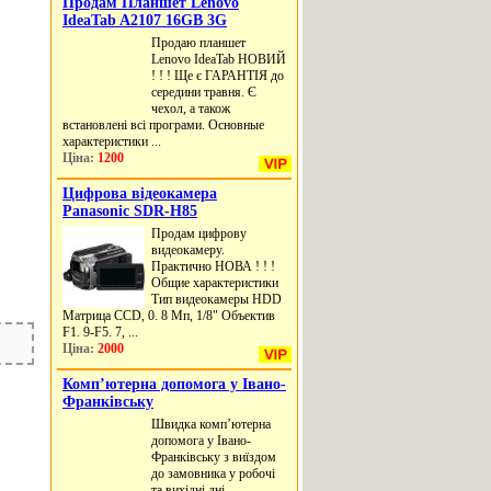
Продам Планшет Lenovo
IdeaTab A2107 16GB 3G
Продаю планшет
Lenovo IdeaTab НОВИЙ
! ! ! Ще є ГАРАНТІЯ до
середини травня. Є
чехол, а також
встановлені всі програми. Основные
характеристики ...
Ціна:
1200
Цифрова відеокамера
Panasonic SDR-H85
Продам цифрову
видеокамеру.
Практично НОВА ! ! !
Общие характеристики
Тип видеокамеры HDD
Матрица CCD, 0. 8 Мп, 1/8" Объектив
F1. 9-F5. 7, ...
Ціна:
2000
Комп’ютерна допомога у Івано-
Франківську
Швидка комп’ютерна
допомога у Івано-
Франківську з виїздом
до замовника у робочі
та вихідні дні.