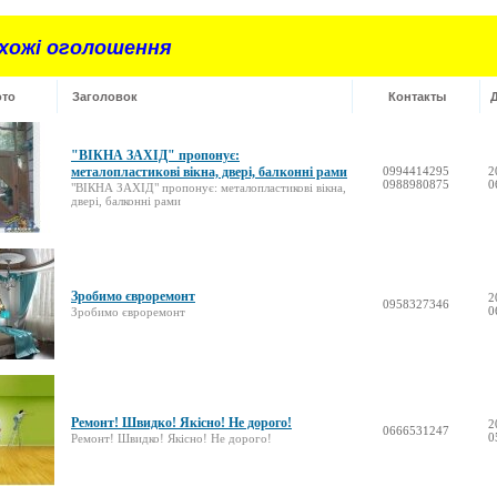
хожі оголошення
то
Заголовок
Контакты
"ВІКНА ЗАХІД" пропонує:
металопластикові вікна, двері, балконні рами
0994414295
2
0988980875
0
"ВІКНА ЗАХІД" пропонує: металопластикові вікна,
двері, балконні рами
Зробимо євроремонт
2
0958327346
0
Зробимо євроремонт
Ремонт! Швидко! Якісно! Не дорого!
2
0666531247
0
Ремонт! Швидко! Якісно! Не дорого!