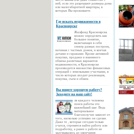
ней, если это разрешают размеры дома
или малогабаритной квартиры, в
которых Вы проживаете.
Где искать недвижимости в
Красноярске
Жилфонд Красноярска
можно определить как
большое понятие,
включающее в себя
спектр разных построек,
начиная с частных домов, и кончая
дачами и гаражами. Кроме активной
покупки, продажи и взаимного
обмена различных вариантов
недвижимости, в Красноярске
производится множество финансовых
операций с земельными участками, в
число которых входит реализация,
покупка, съем и обмен.
Вы ищите хорошую работу?
Заходите на наш сайт!
ля каждого человека
поиск работы это
важнейший шаг. Ведь
материальное
благополучие зависит от
того, насколько успешно он сделан.
Даже те , которые сегодня только
учатся, стремятся найти работу или
подработку, а ранее о работе не
задумывались до окончания