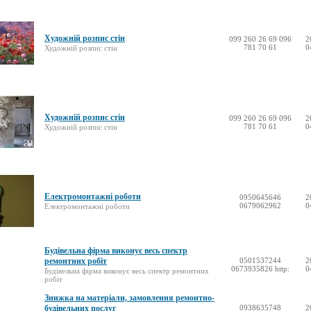
Художній розпис стін
099 260 26 69 096
2
781 70 61
0
Художній розпис стін
Художній розпис стін
099 260 26 69 096
2
781 70 61
0
Художній розпис стін
Електромонтажні роботи
0950645646
2
0679062962
0
Електромонтажні роботи
Будівельна фірма виконує весь спектр
ремонтних робіт
0501537244
2
0673935826 http:
0
Будівельна фірма виконує весь спектр ремонтних
робіт
Знижка на матеріали, замовлення ремонтно-
будівельних послуг
0938635748
2