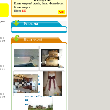
Комп’ютерний сервіс, Івано-Франківськ.
Комп’ютерні ...
Ціна:
150
Дата
Реклама
014-
Популярні
6-10
Здам на прокат
Новорічні костюми.
Комісійний магазин
014-
*Фартові Речі*
6-01
Ковані вироби,
художня ковка,
металоконструкції
ПМЛ пускатель
014-
магнитный авт.
5-30
выключатель
контактор