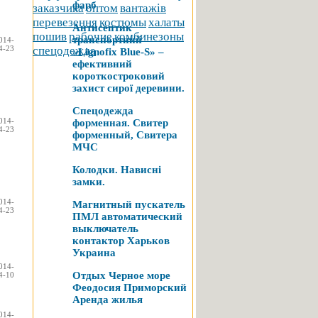
фарб
заказчика
оптом
вантажів
перевезення
костюмы
халаты
Антисептик
пошив
рабочие
комбинезоны
транспортний
014-
4-23
спецодежда
«Lignofix Blue-S» –
ефективний
короткостроковий
захист сирої деревини.
Спецодежда
014-
форменная. Свитер
4-23
форменный, Свитера
МЧС
Колодки. Нависні
замки.
014-
Магнитный пускатель
4-23
ПМЛ автоматический
выключатель
контактор Харьков
Украина
014-
Отдых Черное море
4-10
Феодосия Приморский
Аренда жилья
014-