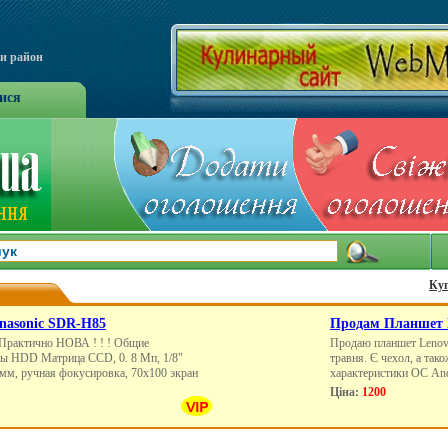
чи район
ися
Ку
nasonic SDR-H85
Продам Планшет L
Практично НОВА ! ! ! Общие
Продаю планшет Lenov
ры HDD Матрица CCD, 0. 8 Мп, 1/8"
травня. Є чехол, а так
4 мм, ручная фокусировка, 70x100 экран
характеристики ОС And
Ціна:
1200