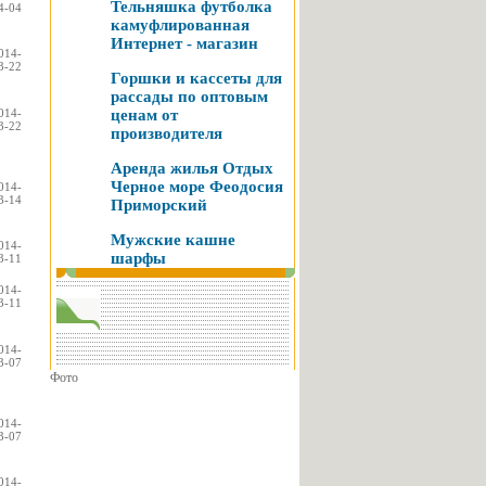
Тельняшка футболка
4-04
камуфлированная
Интернет - магазин
014-
3-22
Горшки и кассеты для
рассады по оптовым
014-
ценам от
3-22
производителя
Аренда жилья Отдых
Черное море Феодосия
014-
3-14
Приморский
Мужские кашне
014-
шарфы
3-11
014-
3-11
014-
3-07
Фото
014-
3-07
014-