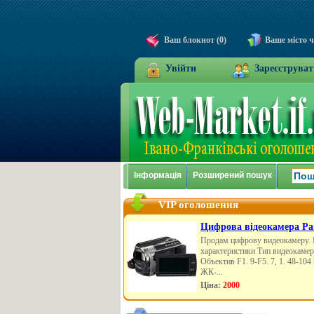
Ваш блокнот (0)
Ваше місто 
Увійти
Зареєструват
Інформація
Розширений пошук
VIP оголошення
Цифрова відеокамера Pa
Продам цифрову видеокамеру. 
характеристики Тип видеокаме
Объектив F1. 9-F5. 7, 1. 48-10
ЖК-...
Ціна:
2000