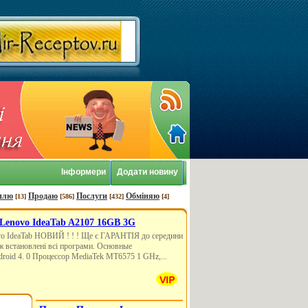
Інформери
Додати новину
плю
Продаю
Послуги
Обміняю
[13]
[586]
[432]
[4]
enovo IdeaTab A2107 16GB 3G
o IdeaTab НОВИЙ ! ! ! Ще є ГАРАНТІЯ до середини
ож встановлені всі програми. Основные
roid 4. 0 Процессор MediaTek MT6575 1 GHz,...