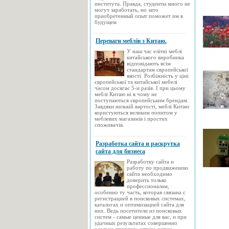
института. Правда, студенты много не
могут заработать, но зато
приобретенный опыт поможет им в
будущем
Переваги меблів з Китаю.
У наш час елітні меблі
китайського виробника
відповідають всім
стандартам європейської
якості. Розбіжність у ціні
європейської та китайської мебелі
часом досягає 5-и разів. І при цьому
меблі Китаю ні в чому не
поступаються європейським брендам.
Завдяки низькій вартості, меблі Китаю
користуються великим попитом у
меблевих магазинів і простих
споживачів.
Разработка сайта и раскрутка
сайта для бизнеса
Разработку сайта и
работу по продвижению
сайта необходимо
доверить только
профессионалам,
особенно ту часть, которая связана с
регистрацией в поисковых системах,
каталогах и оптимизацией сайта для
них. Ведь посетители из поисковых
систем - самые ценные для вас, и при
удачных результатах совершенно