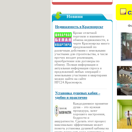
С
Новини
Фо
Недвижимость в Красноярске
Кроме отличной
торговли и взаимного
обмена недвижимости, в
черте Красноярска много
предложений по
различным действиям с земельными
участками для строительства, в числе
прочих входит реализация,
приобретение или договоры по
обмену. Полная информация и
актуальная информация спроса и
предложений любых операций с
земельными участками и квартирами
можно найти на сайте
НГС24.Красноярск.
Установка душевых кабин –
удобно и практично
Каждодневное принятие
душа – это нужная
процедура, залог
хорошего настроения,
бодрости и
аккуратности. Сделать этот процесс
максимально эффективным может
помочь установка душевой кабины на
место ванны или даже совместно с