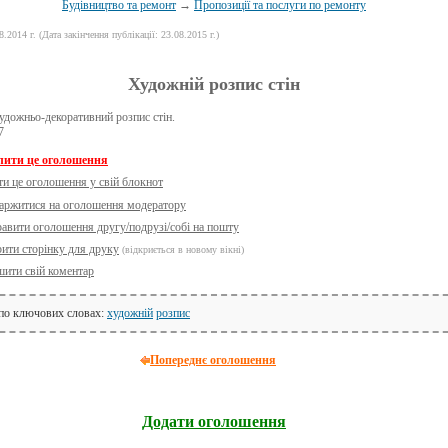
Будівництво та ремонт
→
Пропозиції та послуги по ремонту
8.2014 г. (Дата закінчення публікації: 23.08.2015 г.)
Художній розпис стін
дожньо-декоративний розпис стін.
7
лити це оголошення
ти це оголошення у свій блокнот
аржитися на оголошення модератору
равити оголошення другу/подрузі/собі на пошту
рити сторінку для друку
(відкриється в новому вікні)
шити свій коментар
 по ключових словах:
художній
розпис
Попереднє оголошення
Додати оголошення