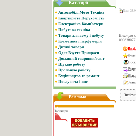
Категорії
Дата: 23.0
Автомобілі Мото Техніка
Квартири та Нерухомість
Електроніка Комп'ютери
Побутова техніка
Товари для дому і побуту
Виконую ху
098638077
Косметика і парфумерія
Дитячі товари
Виді
Одяг Взуття Прикраси
Дода
Домашній тваринний світ
Поск
Шукаю роботу
Відп
Пропоную роботу
Будівництво та ремонт
Відк
Послуги та інше
Зали
Знайти
Реклама
Партнери