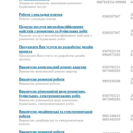
0967818554 099089
0
Знижка на матеріали, замовлення ремонтно-
будівельних послуг
Роботи з покладки плитки
2
0500507947
0
Роботи з покладки плитки
Надаємо послуги високokваліфікованих
майстрів з ремонтних та будівельних робіт
2
0500507947
0
Надаємо послуги високokваліфікованих майстрів з
ремонтних та будівельних робіт
Предлагаем Вам услуги по разработке дизайн
проекта
0507632116
2
0964975265
0
Предлагаем Вам услуги по разработке дизайн
проекта
Виконуємо комплексний ремонт квартир
0503783221
2
0673400283
0
Виконуємо комплексний ремонт квартир
Виконуємо ремонтні роботи
2
0991930509
0
Виконуємо ремонтні роботи
Виконуємо різноманітні види ремонтних,
будівельних, електромонтажних робіт.
0503783221
2
0673400283
0
Виконуємо різноманітні види ремонтних,
будівельних, електромонтажних робіт.
Виконуємо дизайнерські та електромонтажні
роботи
0661106610
2
0681442010
0
Виконуємо дизайнерські та електромонтажні
роботи
Виконуємо ремонтні роботи
2